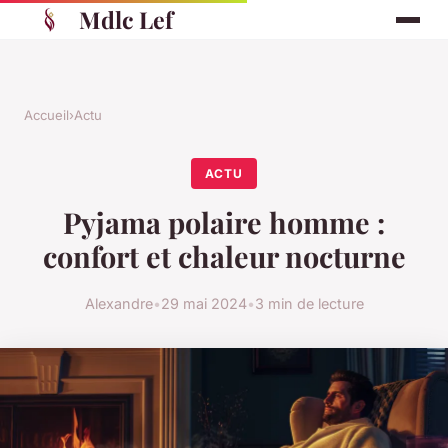
Mdlc Lef
Accueil
›
Actu
ACTU
Pyjama polaire homme :
confort et chaleur nocturne
Alexandre
•
29 mai 2024
•
3 min de lecture