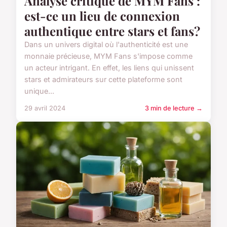
Analyse critique de MYM Fans :
est-ce un lieu de connexion
authentique entre stars et fans?
Dans un univers digital où l'authenticité est une
monnaie précieuse, MYM Fans s'impose comme
un acteur intrigant. En effet, les liens qui unissent
stars et admirateurs sur cette plateforme sont
unique...
29 avril 2024
3 min de lecture →