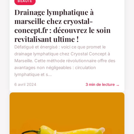
BEAUTÉ
Drainage lymphatique à
marseille chez cryostal-
concept.fr : découvrez le soin
revitalisant ultime !
Défatigué et énergisé : voici ce que promet le
drainage lymphatique chez Cryostal Concept à
Marseille. Cette méthode révolutionnaire offre des
avantages non négligeables : circulation
lymphatique et s...
6 avril 2024
3 min de lecture →