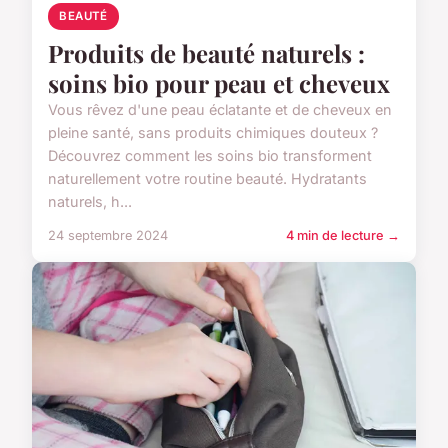
BEAUTÉ
Produits de beauté naturels :
soins bio pour peau et cheveux
Vous rêvez d'une peau éclatante et de cheveux en
pleine santé, sans produits chimiques douteux ?
Découvrez comment les soins bio transforment
naturellement votre routine beauté. Hydratants
naturels, h...
24 septembre 2024
4 min de lecture →