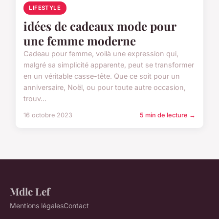
LIFESTYLE
idées de cadeaux mode pour
une femme moderne
Cadeau pour femme, voilà une expression qui,
malgré sa simplicité apparente, peut se transformer
en un véritable casse-tête. Que ce soit pour un
anniversaire, Noël, ou pour toute autre occasion,
trouv...
16 octobre 2023
5 min de lecture →
Mdlc Lef
Mentions légales
Contact