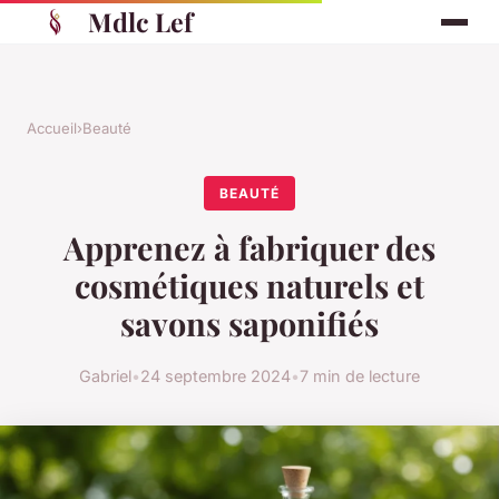
Mdlc Lef
Accueil
›
Beauté
BEAUTÉ
Apprenez à fabriquer des
cosmétiques naturels et
savons saponifiés
Gabriel
•
24 septembre 2024
•
7 min de lecture