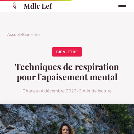
Mdlc Lef
Accueil
›
Bien-etre
BIEN-ETRE
Techniques de respiration
pour l'apaisement mental
Charles
•
4 décembre 2023
•
3 min de lecture