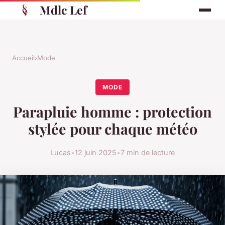
Mdlc Lef
Accueil
›
Mode
MODE
Parapluie homme : protection
stylée pour chaque météo
Lucas
•
12 juin 2025
•
7 min de lecture